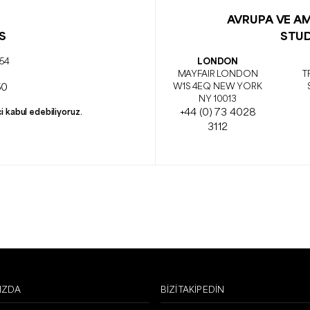
AVRUPA VE AM
S
STU
154
LONDON
MAYFAIR LONDON
T
50
W1S 4EQ NEW YORK
NY 10013
+44 (0) 73 4028
i kabul edebiliyoruz.
3112
IZDA
BIZI TAKIP EDIN