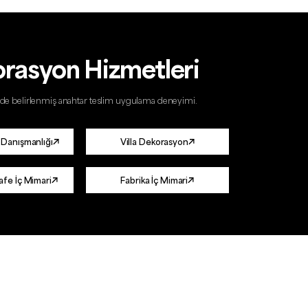
orasyon Hizmetleri
kilde belirlenmiş anahtar teslim uygulama deneyimi.
 Danışmanlığı
Villa Dekorasyon
afe İç Mimari
Fabrika İç Mimari