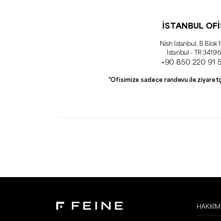
İSTANBUL OFİ
Nish İstanbul, B Blok 
İstanbul - TR 34196
+90 850 220 91 
*Ofisimize sadece randevu ile ziyaretç
HAKKIM