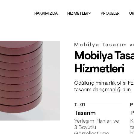
HAKKIMIZDA
HİZMETLER
PROJELER
Ü
Mobilya Tasarım v
Mobilya Tas
Hizmetleri
Ödüllü iç mimarlık ofisi 
tasarım danışmanlığı alın!
T | 01
P 
Tasarım
P
Yerleşim Planları ve
K
3 Boyutlu
t
Görselleştirme
b