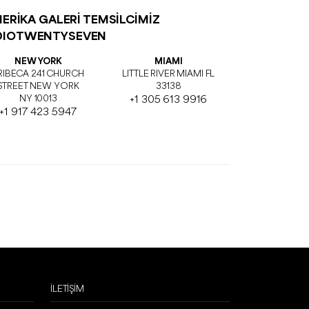
ERİKA GALERİ TEMSİLCİMİZ
DIOTWENTYSEVEN
NEW YORK
MIAMI
RIBECA 241 CHURCH
LITTLE RIVER MIAMI FL
STREET NEW YORK
33138
NY 10013
+1 305 613 9916
+1 917 423 5947
İLETİŞİM