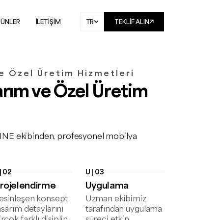
RÜNLER
İLETİŞİM
TR
TEKLIF ALIN
e Özel Üretim Hizmetleri
arım ve Özel Üretim
FEINE ekibinden, profesyonel mobilya
| 02
U | 03
rojelendirme
Uygulama
esinleşen konsept
Uzman ekibimiz
asarım detaylarını
tarafından uygulama
irçok farklı disiplin
süreci etkin