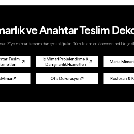
marlık ve Anahtar Teslim Dek
 A'dan Z'ye mimari tasarım danışmanlığı alın! Tüm kalemleri önceden net bir şe
htar Teslim
İç Mimari Projelendirme &
Marka Mimari
izmetleri
Danışmanlık Hizmetleri
 Mimari
Ofis Dekorasyon
Restoran & K