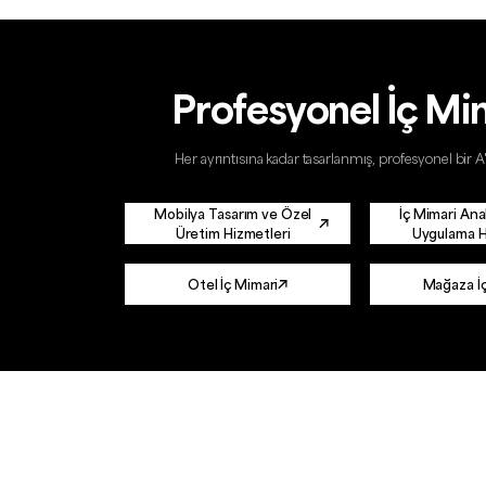
Profesyonel İç Mi
Her ayrıntısına kadar tasarlanmış, profesyonel bir
Mobilya Tasarım ve Özel
İç Mimari Ana
Üretim Hizmetleri
Uygulama H
Otel İç Mimari
Mağaza İç