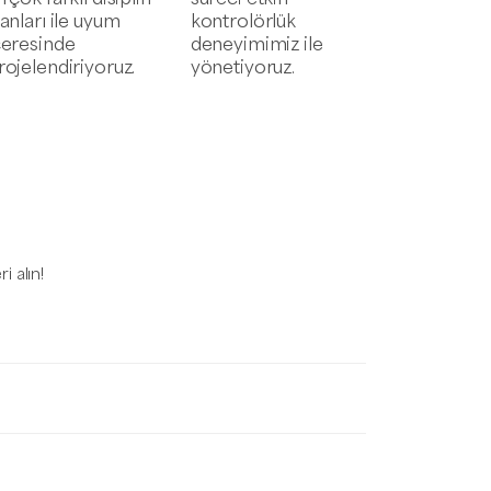
lanları ile uyum
kontrolörlük
çeresinde
deneyimimiz ile
rojelendiriyoruz.
yönetiyoruz.
N
 alın!