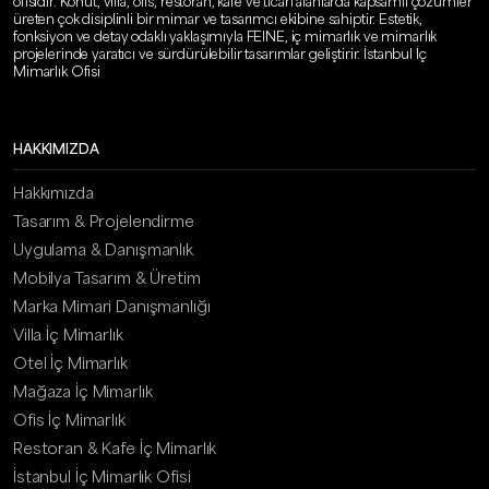
ofisidir. Konut, villa, ofis, restoran, kafe ve ticari alanlarda kapsamlı çözümler
üreten çok disiplinli bir mimar ve tasarımcı ekibine sahiptir. Estetik,
fonksiyon ve detay odaklı yaklaşımıyla FEINE, iç mimarlık ve mimarlık
projelerinde yaratıcı ve sürdürülebilir tasarımlar geliştirir. İstanbul İç
Mimarlık Ofisi
HAKKIMIZDA
Hakkımızda
Tasarım & Projelendirme
Uygulama & Danışmanlık
Mobilya Tasarım & Üretim
Marka Mimari Danışmanlığı
Villa İç Mimarlık
Otel İç Mimarlık
Mağaza İç Mimarlık
Ofis İç Mimarlık
Restoran & Kafe İç Mimarlık
İstanbul İç Mimarlık Ofisi