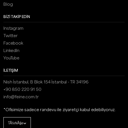
Blog
BIZI TAKIP EDIN
Instagram
Twitter
Facebook
LinkedIn
YouTube
İLETİŞİM
Nish İstanbul, B Blok 154 İstanbul - TR 34196
+90 850 220 91 50
info@feine.com.tr
*Ofisimize sadece randevu ile ziyaretçi kabul edebiliyoruz.
TÃ¼rkÃ§e