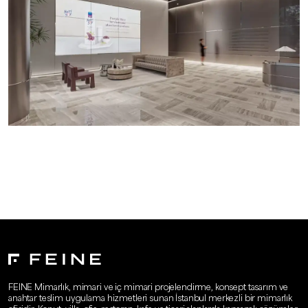
FEINE Mimarlık, mimari ve iç mimari projelendirme, konsept tasarım ve
anahtar teslim uygulama hizmetleri sunan İstanbul merkezli bir mimarlık