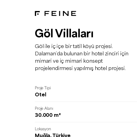
Göl Villaları
Göl ile iç içe bir tatil köyü projesi.
Dalaman’da bulunan bir hotel zinciri için
mimari ve iç mimari konsept
projelendirmesi yapılmış hotel projesi.
Proje Tipi
Otel
Proje Alanı
30.000 m²
Lokasyon
Muğla, Türkiye